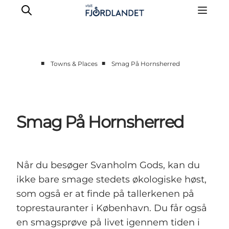
■
■
Towns & Places
Smag På Hornsherred
Towns & Places
What’s On
Guides & Inspiration
Smag På Hornsherred
Accommodation
Experiences
Når du besøger Svanholm Gods, kan du
ikke bare smage stedets økologiske høst,
som også er at finde på tallerkenen på
toprestauranter i København. Du får også
en smagsprøve på livet igennem tiden i