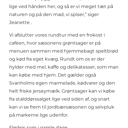
lige ved hånden her, og så er vi meget tæt på
naturen og på den mad, vi spiser,” siger
Jeanette .
Vi afslutter vores rundtur med en frokost i
caféen, hvor sæsonens grøntsager er på
menuen sammen med hjemmebagt speltbrød
og kød fra eget kvæg. Rundt om os er der
hylder med mel, kaffe og delikatesser, som man
kan købe med hjem. Det gælder også
Svanholms egen marmelade, kødvarer og den
helt friske jerseymælk. Grøntsager kan vi købe
fra stalddørssalget lige ved siden af, og snart
kan vi se frem til jordbærsæsonen og selvpluk
på markerne lige udenfor.
Flødeis som i gamle dage