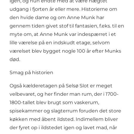
igen, og hun endte med at være nægtet
udgang i fjorten år eller mere. Historierne om
den hvide dame og om Anne Munk har
gennem tiden givet stof til fantasien, f.eks. til en
myte om, at Anne Munk var indespærret i et
lille værelse på en indskudt etage, selvom
værelset blev bygget nogle 100 år efter Munks
død.
Smag på historien
Også kælderetagen på Selsø Slot er meget
velbevaret, og her finder man rum, der i 1700-
1800-tallet blev brugt som vaskerum,
spisekammer og slagterrum foruden det store
køkken med åbent ildsted. Indimellem bliver
der fyret op i ildstedet igen og lavet mad, når